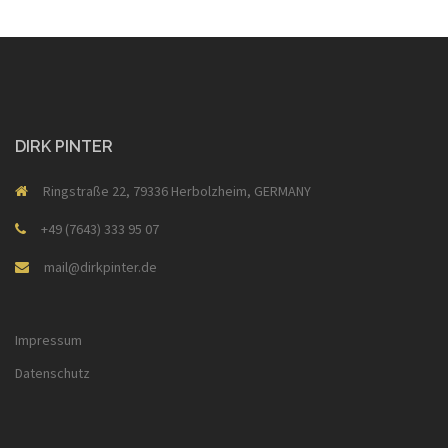
DIRK PINTER
Ringstraße 22, 79336 Herbolzheim, GERMANY
+49 (7643) 333 95 07
mail@dirkpinter.de
Impressum
Datenschutz