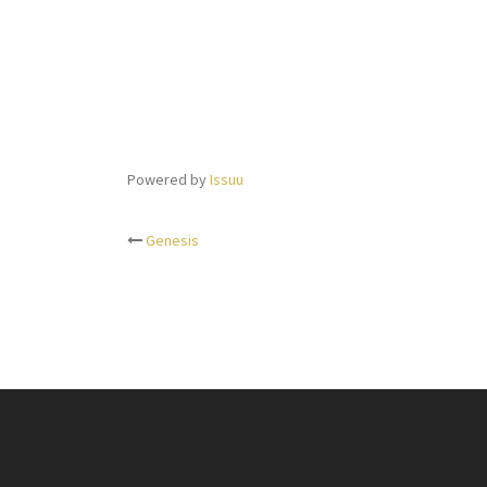
Powered by
Issuu
Genesis
Beitrags-
Navigation