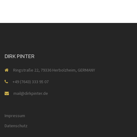
DIRK PINTER
Ringstraße 22, 79336 Herbolzheim, GERMANY
+49 (7643) 333 95 07
mail@dirkpinter.de
Impressum
Datenschutz