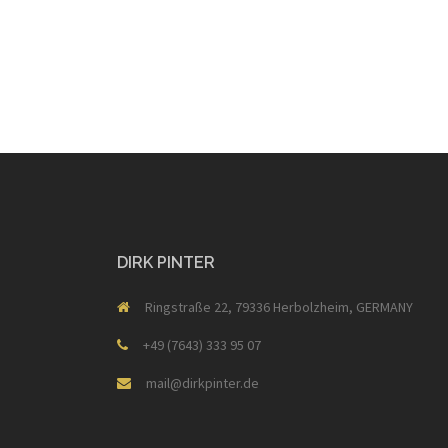
DIRK PINTER
Ringstraße 22, 79336 Herbolzheim, GERMANY
+49 (7643) 333 95 07
mail@dirkpinter.de