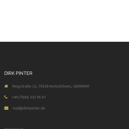
DIRK PINTER
Ringstraße 22, 79336 Herbolzheim, GERMANY
+49 (7643) 333 95 07
mail@dirkpinter.de