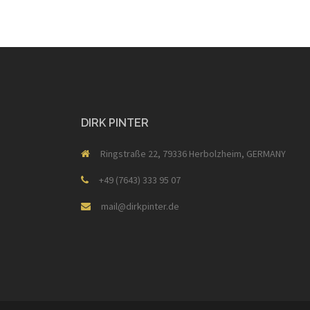
DIRK PINTER
Ringstraße 22, 79336 Herbolzheim, GERMANY
+49 (7643) 333 95 07
mail@dirkpinter.de