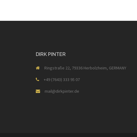
DIRK PINTER
Ringstraße 22, 79336 Herbolzheim, GERMANY
+49 (7643) 333 95 07
mail@dirkpinter.de