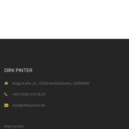
DIRK PINTER
Ringstraße 22, 79336 Herbolzheim, GERMANY
+49 (7643) 333 95 07
mail@dirkpinter.de
Impressum