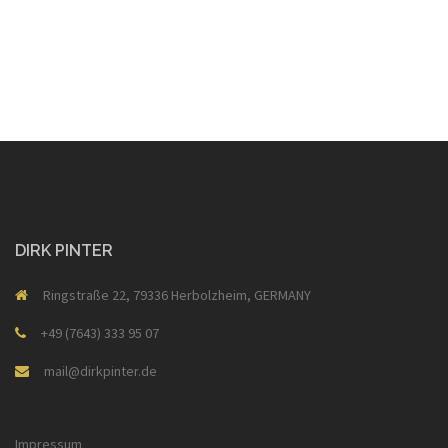
DIRK PINTER
Ringstraße 22, 79336 Herbolzheim, GERMANY
+49 (7643) 333 95 07
mail@dirkpinter.de
Impressum