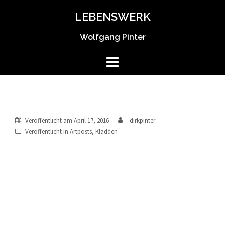
Springe
LEBENSWERK
zum
Inhalt
Wolfgang Pinter
Veröffentlicht am
April 17, 2016
dirkpinter
Veröffentlicht in
Artposts
,
Kladden