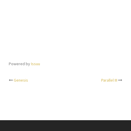
Powered by
Issuu
Genesis
Parallel III
Beitrags-
Navigation