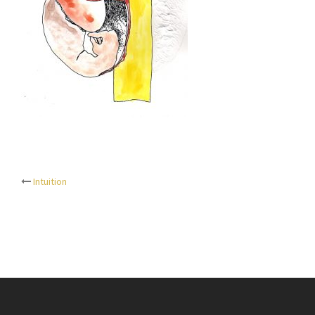
Intuition
Beitrags-
Navigation