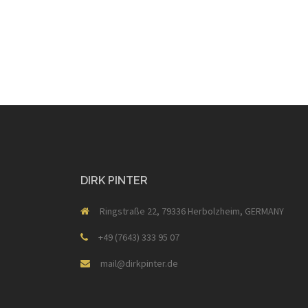
DIRK PINTER
Ringstraße 22, 79336 Herbolzheim, GERMANY
+49 (7643) 333 95 07
mail@dirkpinter.de