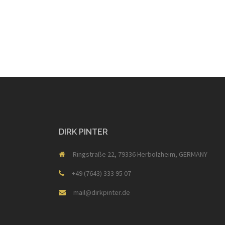
DIRK PINTER
Ringstraße 22, 79336 Herbolzheim, GERMANY
+49 (7643) 333 95 07
mail@dirkpinter.de