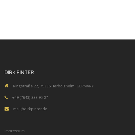
DIRK PINTER
Ringstraße 22, 79336 Herbolzheim, GERMANY
+49 (7643) 333 95 07
mail@dirkpinter.de
Impressum